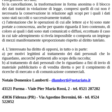
b) la cancellazione, la trasformazione in forma anonima o il blocco
dei dati trattati in violazione di legge, compresi quelli di cui non è
necessaria la conservazione in relazione agli scopi per i quali i dati
sono stati raccolti o successivamente trattati;
c) l'attestazione che le operazioni di cui alle lettere a) e b) sono state
portate a conoscenza, anche per quanto riguarda il loro contenuto, di
coloro ai quali i dati sono stati comunicati o diffusi, eccettuato il caso
in cui tale adempimento si rivela impossibile o comporta un impiego
di mezzi manifestamente sproporzionato rispetto al diritto tutelato.
4. L’interessato ha diritto di opporsi, in tutto o in parte:
a) per motivi legittimi al trattamento dei dati personali che lo
riguardano, ancorché pertinenti allo scopo della raccolta;
b) al trattamento di dati personali che lo riguardano a fini di invio di
materiale pubblicitario o di vendita diretta o per il compimento di
ricerche di mercato o di comunicazione commerciali.
Notaio Domenico Lamberti -
dlamberti@notariato.it
43121 Parma - Viale Pier Maria Rossi, 2
- tel.
0521 287282
43036 Fidenza (PR) -
Via Agostino Berenini, 66 - tel.
0524
522052