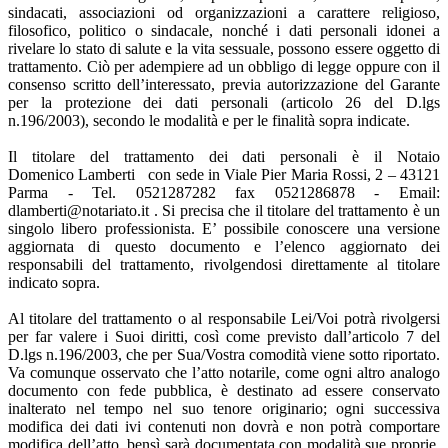
sindacati, associazioni od organizzazioni a carattere religioso,
filosofico, politico o sindacale, nonché i dati personali idonei a
rivelare lo stato di salute e la vita sessuale, possono essere oggetto di
trattamento. Ciò per adempiere ad un obbligo di legge oppure con il
consenso scritto dell’interessato, previa autorizzazione del Garante
per la protezione dei dati personali (articolo 26 del D.lgs
n.196/2003), secondo le modalità e per le finalità sopra indicate.
Il titolare del trattamento dei dati personali è il Notaio
Domenico Lamberti con sede in Viale Pier Maria Rossi, 2 – 43121
Parma - Tel. 0521287282 fax 0521286878 - Email:
dlamberti@notariato.it . Si precisa che il titolare del trattamento è un
singolo libero professionista. E’ possibile conoscere una versione
aggiornata di questo documento e l’elenco aggiornato dei
responsabili del trattamento, rivolgendosi direttamente al titolare
indicato sopra.
Al titolare del trattamento o al responsabile Lei/Voi potrà rivolgersi
per far valere i Suoi diritti, così come previsto dall’articolo 7 del
D.lgs n.196/2003, che per Sua/Vostra comodità viene sotto riportato.
Va comunque osservato che l’atto notarile, come ogni altro analogo
documento con fede pubblica, è destinato ad essere conservato
inalterato nel tempo nel suo tenore originario; ogni successiva
modifica dei dati ivi contenuti non dovrà e non potrà comportare
modifica dell’atto, bensì sarà documentata con modalità sue proprie.