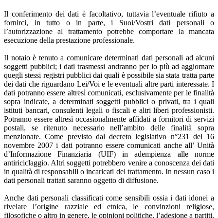
Il conferimento dei dati è facoltativo, tuttavia l’eventuale rifiuto a
fornirci, in tutto o in parte, i Suoi/Vostri dati personali o
l’autorizzazione al trattamento potrebbe comportare la mancata
esecuzione della prestazione professionale.
Il notaio è tenuto a comunicare determinati dati personali ad alcuni
soggetti pubblici; i dati trasmessi andranno per lo più ad aggiornare
quegli stessi registri pubblici dai quali è possibile sia stata tratta parte
dei dati che riguardano Lei/Voi e le eventuali altre parti interessate. I
dati potranno essere altresì comunicati, esclusivamente per le finalità
sopra indicate, a determinati soggetti pubblici o privati, tra i quali
istituti bancari, consulenti legali o fiscali e altri liberi professionisti.
Potranno essere altresì occasionalmente affidati a fornitori di servizi
postali, se ritenuto necessario nell’ambito delle finalità sopra
menzionate. Come previsto dal decreto legislativo n°231 del 16
novembre 2007 i dati potranno essere comunicati anche all’ Unità
d’Informazione Finanziaria (UIF) in adempienza alle norme
antiriciclaggio. Altri soggetti potrebbero venire a conoscenza dei dati
in qualità di responsabili o incaricati del trattamento. In nessun caso i
dati personali trattati saranno oggetto di diffusione.
Anche dati personali classificati come sensibili ossia i dati idonei a
rivelare l’origine razziale ed etnica, le convinzioni religiose,
filosofiche o altro in genere, le opinioni politiche, l’adesione a partiti,