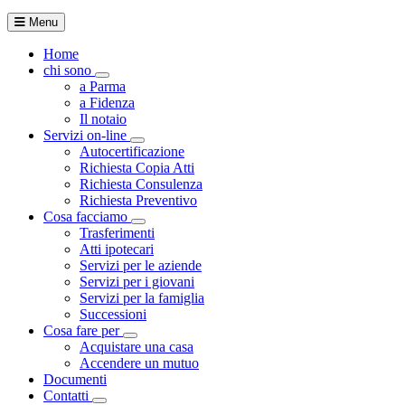
Menu
Home
chi sono
Toggle Dropdown
a Parma
a Fidenza
Il notaio
Servizi on-line
Toggle Dropdown
Autocertificazione
Richiesta Copia Atti
Richiesta Consulenza
Richiesta Preventivo
Cosa facciamo
Toggle Dropdown
Trasferimenti
Atti ipotecari
Servizi per le aziende
Servizi per i giovani
Servizi per la famiglia
Successioni
Cosa fare per
Toggle Dropdown
Acquistare una casa
Accendere un mutuo
Documenti
Contatti