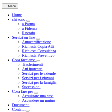
Menu
Home
chi sono
Toggle Dropdown
a Parma
a Fidenza
Il notaio
Servizi on-line
Toggle Dropdown
Autocertificazione
Richiesta Copia Atti
Richiesta Consulenza
Richiesta Preventivo
Cosa facciamo
Toggle Dropdown
Trasferimenti
Atti ipotecari
Servizi per le aziende
Servizi per i giovani
Servizi per la famiglia
Successioni
Cosa fare per
Toggle Dropdown
Acquistare una casa
Accendere un mutuo
Documenti
Contatti