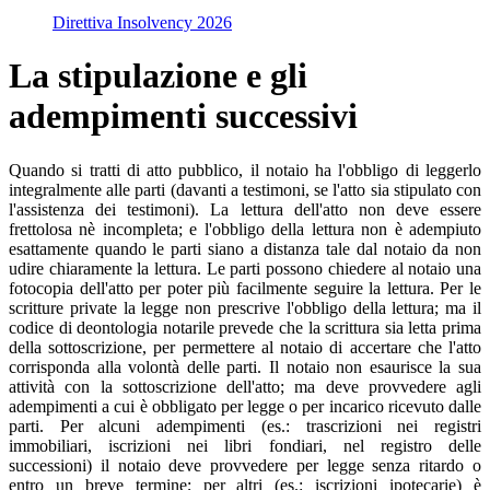
Direttiva Insolvency 2026
La stipulazione e gli
adempimenti successivi
Quando si tratti di atto pubblico, il notaio ha l'obbligo di leggerlo
integralmente alle parti (davanti a testimoni, se l'atto sia stipulato con
l'assistenza dei testimoni). La lettura dell'atto non deve essere
frettolosa nè incompleta; e l'obbligo della lettura non è adempiuto
esattamente quando le parti siano a distanza tale dal notaio da non
udire chiaramente la lettura. Le parti possono chiedere al notaio una
fotocopia dell'atto per poter più facilmente seguire la lettura. Per le
scritture private la legge non prescrive l'obbligo della lettura; ma il
codice di deontologia notarile prevede che la scrittura sia letta prima
della sottoscrizione, per permettere al notaio di accertare che l'atto
corrisponda alla volontà delle parti. Il notaio non esaurisce la sua
attività con la sottoscrizione dell'atto; ma deve provvedere agli
adempimenti a cui è obbligato per legge o per incarico ricevuto dalle
parti. Per alcuni adempimenti (es.: trascrizioni nei registri
immobiliari, iscrizioni nei libri fondiari, nel registro delle
successioni) il notaio deve provvedere per legge senza ritardo o
entro un breve termine; per altri (es.: iscrizioni ipotecarie) è